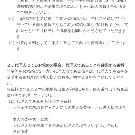
であることを確認する書類、手数料分の郵便為替（利用目的の
通知並びに開示の請求の場合のみ）を下記個人情報問合せ係ま
でご郵送ください。
（3）
上記請求書を受領後、ご本人確認のため、当社に登録していた
だいている個人情報のうちご本人確認可能な2項目程度（例：電
話番号と生年月日等）の情報をお問い合わせさせていただきま
す。
（4）
回答は原則としてご本人に対して書面（封書郵送）にて行いま
す。
２．代理人によるお求めの場合、代理人であることを確認する資料
開示等をお求めになる方が代理人様である場合は、代理人である事を
証明する資料及び代理人様ご自身を証明する資料を同封してくださ
い。
各資料に含まれる本籍地情報は都道府県以外を、個人番号は全桁を黒
塗り等で処理してください。
（1）代理人である事を証明する資料
＜開示等の求めをすることにつき本人が委任した代理人様の場合
＞
本人の委任状（原本）
＜代理人様が未成年者の法定代理人の場合＞いずれかの写し
戸籍謄本