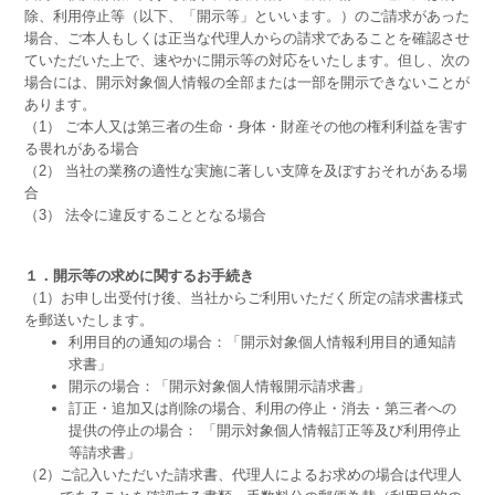
除、利用停止等（以下、「開示等」といいます。）のご請求があった
場合、ご本人もしくは正当な代理人からの請求であることを確認させ
ていただいた上で、速やかに開示等の対応をいたします。但し、次の
場合には、開示対象個人情報の全部または一部を開示できないことが
あります。
（1） ご本人又は第三者の生命・身体・財産その他の権利利益を害す
る畏れがある場合
（2） 当社の業務の適性な実施に著しい支障を及ぼすおそれがある場
合
（3） 法令に違反することとなる場合
１．開示等の求めに関するお手続き
（1）お申し出受付け後、当社からご利用いただく所定の請求書様式
を郵送いたします。
利用目的の通知の場合：「開示対象個人情報利用目的通知請
求書」
開示の場合：「開示対象個人情報開示請求書」
訂正・追加又は削除の場合、利用の停止・消去・第三者への
提供の停止の場合： 「開示対象個人情報訂正等及び利用停止
等請求書」
（2）
ご記入いただいた請求書、代理人によるお求めの場合は代理人